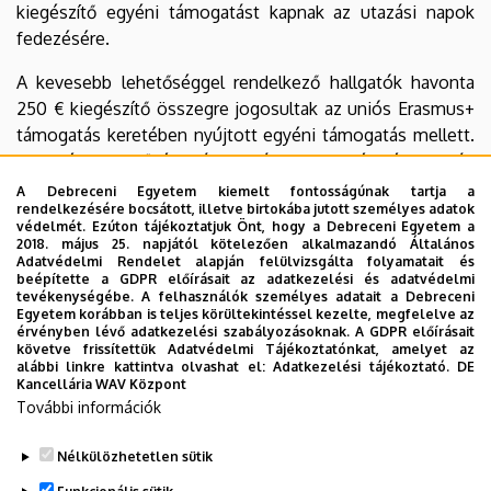
kiegészítő egyéni támogatást kapnak az utazási napok
fedezésére.
A kevesebb lehetőséggel rendelkező hallgatók havonta
250 € kiegészítő összegre jogosultak az uniós Erasmus+
támogatás keretében nyújtott egyéni támogatás mellett.
Az esélyegyenlőségi támogatás külön igénylés alapján
történik.
A Debreceni Egyetem kiemelt fontosságúnak tartja a
rendelkezésére bocsátott, illetve birtokába jutott személyes adatok
védelmét. Ezúton tájékoztatjuk Önt, hogy a Debreceni Egyetem a
9.Határidők
2018. május 25. napjától kötelezően alkalmazandó Általános
Adatvédelmi Rendelet alapján felülvizsgálta folyamatait és
A pályázat benyújtási határideje: 2022.03.20.
beépítette a GDPR előírásait az adatkezelési és adatvédelmi
tevékenységébe. A felhasználók személyes adatait a Debreceni
Egyetem korábban is teljes körültekintéssel kezelte, megfelelve az
A pályázat elbírálásának határideje: 2022.03.30.
érvényben lévő adatkezelési szabályozásoknak. A GDPR előírásait
követve frissítettük Adatvédelmi Tájékoztatónkat, amelyet az
Megpályázható partnerországbeli intézmények
alábbi linkre kattintva olvashat el:
Adatkezelési tájékoztató.
DE
Kancellária WAV Központ
További információk
Learning Agreement minta
Nélkülözhetetlen sütik
Legutóbbi frissítés:
2023. 02. 28. 13:28