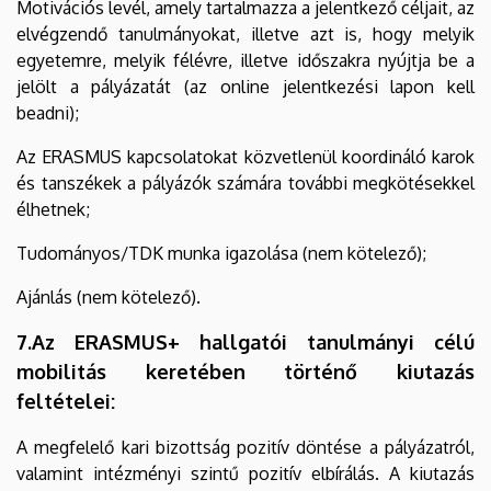
Motivációs levél, amely tartalmazza a jelentkező céljait, az
elvégzendő tanulmányokat, illetve azt is, hogy melyik
egyetemre, melyik félévre, illetve időszakra nyújtja be a
jelölt a pályázatát (az online jelentkezési lapon kell
beadni);
Az ERASMUS kapcsolatokat közvetlenül koordináló karok
és tanszékek a pályázók számára további megkötésekkel
élhetnek;
Tudományos/TDK munka igazolása (nem kötelező);
Ajánlás (nem kötelező).
7.Az ERASMUS+ hallgatói tanulmányi célú
mobilitás keretében történő kiutazás
feltételei:
A megfelelő kari bizottság pozitív döntése a pályázatról,
valamint intézményi szintű pozitív elbírálás. A kiutazás