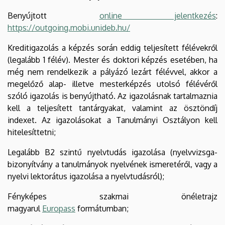
Benyújtott
online jelentkezés
:
https://outgoing.mobi.unideb.hu/
Kreditigazolás a képzés során eddig teljesített félévekről
(legalább 1 félév). Mester és doktori képzés esetében, ha
még nem rendelkezik a pályázó lezárt félévvel, akkor a
megelőző alap- illetve mesterképzés utolsó félévéről
szóló igazolás is benyújtható. Az igazolásnak tartalmaznia
kell a teljesített tantárgyakat, valamint az ösztöndíj
indexet. Az igazolásokat a Tanulmányi Osztályon kell
hitelesíttetni;
Legalább B2 szintű nyelvtudás igazolása (nyelvvizsga-
bizonyítvány a tanulmányok nyelvének ismeretéről, vagy a
nyelvi lektorátus igazolása a nyelvtudásról);
Fényképes szakmai önéletrajz
magyarul
Europass
formátumban;