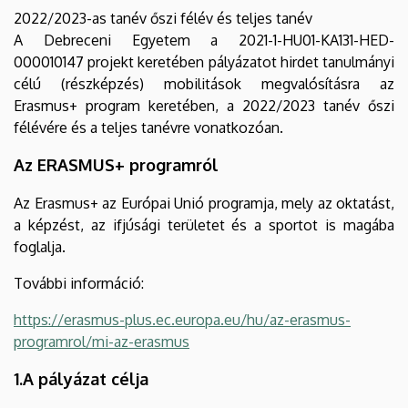
Nemzetközi
2022/2023-as tanév őszi félév és teljes tanév
A Debreceni Egyetem a 2021-1-HU01-KA131-HED-
Kapcsolatok
000010147 projekt keretében pályázatot hirdet tanulmányi
célú (részképzés) mobilitások megvalósításra az
Központja
Erasmus+ program keretében, a 2022/2023 tanév őszi
félévére és a teljes tanévre vonatkozóan.
Az ERASMUS+ programról
Az Erasmus+ az Európai Unió programja, mely az oktatást,
a képzést, az ifjúsági területet és a sportot is magába
foglalja.
További információ:
https://erasmus-plus.ec.europa.eu/hu/az-erasmus-
programrol/mi-az-erasmus
1.A pályázat célja