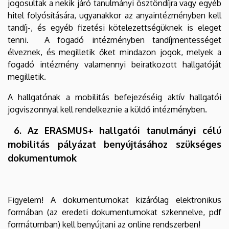
jogosultak a nekik járó tanulmányi ösztöndíjra vagy egyéb
hitel folyósítására, ugyanakkor az anyaintézményben kell
tandíj-, és egyéb fizetési kötelezettségüknek is eleget
tenni. A fogadó intézményben tandíjmentességet
élveznek, és megilletik őket mindazon jogok, melyek a
fogadó intézmény valamennyi beiratkozott hallgatóját
megilletik.
A hallgatónak a mobilitás befejezéséig aktív hallgatói
jogviszonnyal kell rendelkeznie a küldő intézményben.
6. Az ERASMUS+ hallgatói tanulmányi célú
mobilitás pályázat benyújtásához szükséges
dokumentumok
Figyelem! A dokumentumokat kizárólag elektronikus
formában (az eredeti dokumentumokat szkennelve, pdf
formátumban) kell benyújtani az online rendszerben!