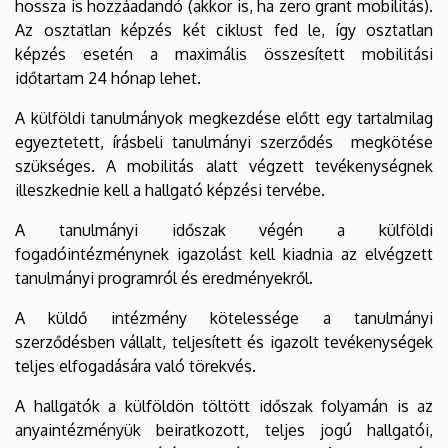
hossza is hozzáadandó (akkor is, ha zero grant mobilitás).
Az osztatlan képzés két ciklust fed le, így osztatlan
képzés esetén a maximális összesített mobilitási
időtartam 24 hónap lehet.
A külföldi tanulmányok megkezdése előtt egy tartalmilag
egyeztetett, írásbeli tanulmányi szerződés megkötése
szükséges. A mobilitás alatt végzett tevékenységnek
illeszkednie kell a hallgató képzési tervébe.
A tanulmányi időszak végén a külföldi
fogadóintézménynek igazolást kell kiadnia az elvégzett
tanulmányi programról és eredményekről.
A küldő intézmény kötelessége a tanulmányi
szerződésben vállalt, teljesített és igazolt tevékenységek
teljes elfogadására való törekvés.
A hallgatók a külföldön töltött időszak folyamán is az
anyaintézményük beiratkozott, teljes jogú hallgatói,