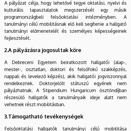
A pályázat célja, hogy lehetővé tegye oktatási, nyelvi és
kulturális tapasztalatok megszerzését egy másik
programországbeli felsőoktatási intézményben. A
tanulmányi célú mobilitásnak elő kell segítenie a hallgató
tanulmányi előmenetelét és személyes képességeinek
fejlesztését.
2.A pályázásra jogosultak köre
A Debreceni Egyetem beiratkozott hallgatói (alap-,
mester-, osztatlan, doktori és felsőfokú szakképzés,
nappali és levelező képzés), akik hallgatói jogviszonnyal
rendelkeznek. Doktorjelölt státuszú egyének nem
pályázhatnak. A Stipendium Hungaricum ösztöndíjban
részesülő hallgatók a tanulmányaik ideje alatt nem
vehetnek részt mobilitásban.
3.Támogatható tevékenységek
Felsőoktatási hallgatók tanulmányi célú mobilitása