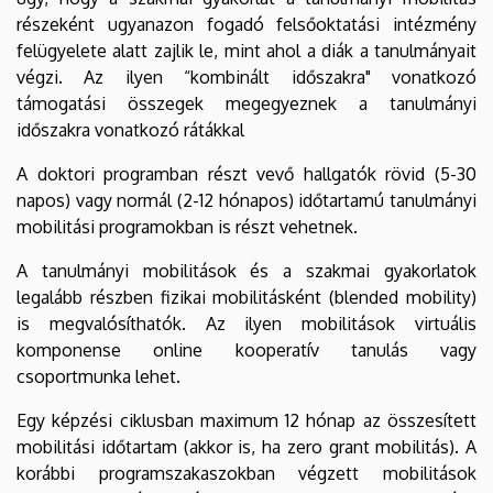
részeként ugyanazon fogadó felsőoktatási intézmény
felügyelete alatt zajlik le, mint ahol a diák a tanulmányait
végzi. Az ilyen “kombinált időszakra" vonatkozó
támogatási összegek megegyeznek a tanulmányi
időszakra vonatkozó rátákkal
A doktori programban részt vevő hallgatók rövid (5-30
napos) vagy normál (2-12 hónapos) időtartamú tanulmányi
mobilitási programokban is részt vehetnek.
A tanulmányi mobilitások és a szakmai gyakorlatok
legalább részben fizikai mobilitásként (blended mobility)
is megvalósíthatók. Az ilyen mobilitások virtuális
komponense online kooperatív tanulás vagy
csoportmunka lehet.
Egy képzési ciklusban maximum 12 hónap az összesített
mobilitási időtartam (akkor is, ha zero grant mobilitás). A
korábbi programszakaszokban végzett mobilitások