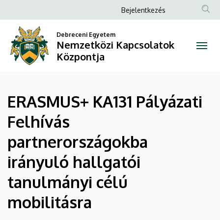
ERASMUS+
Ugrás
Anonim
Bejelentkezés
a
Felhasználói
KA131
tartalomra
Debreceni Egyetem
fiók
Nemzetközi Kapcsolatok
Pályázati
menüje
Központja
Felhívás
partnerországokba
ERASMUS+ KA131 Pályázati
irányuló
Felhívás
hallgatói
partnerországokba
tanulmányi
irányuló hallgatói
célú
tanulmányi célú
mobilitásra
mobilitásra
|