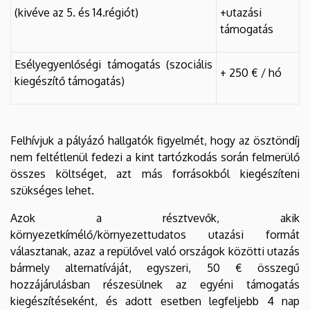
(kivéve az 5. és 14.régiót)
+utazási
támogatás
Esélyegyenlőségi támogatás (szociális
+ 250 € / hó
kiegészítő támogatás)
Felhívjuk a pályázó hallgatók figyelmét, hogy az ösztöndíj
nem feltétlenül fedezi a kint tartózkodás során felmerülő
összes költséget, azt más forrásokból kiegészíteni
szükséges lehet.
Azok a résztvevők, akik
környezetkímélő/környezettudatos utazási formát
választanak, azaz a repülővel való országok közötti utazás
bármely alternatíváját, egyszeri, 50 € összegű
hozzájárulásban részesülnek az egyéni támogatás
kiegészítéseként, és adott esetben legfeljebb 4 nap