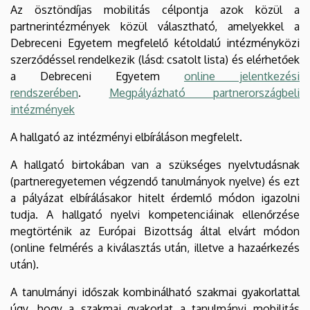
Az ösztöndíjas mobilitás célpontja azok közül a
partnerintézmények közül választható, amelyekkel a
Debreceni Egyetem megfelelő kétoldalú intézményközi
szerződéssel rendelkezik (lásd: csatolt lista) és elérhetőek
a Debreceni Egyetem
online jelentkezési
rendszerében
.
Megpályázható partnerországbeli
intézmények
A hallgató az intézményi elbíráláson megfelelt.
A hallgató birtokában van a szükséges nyelvtudásnak
(partneregyetemen végzendő tanulmányok nyelve) és ezt
a pályázat elbírálásakor hitelt érdemlő módon igazolni
tudja. A hallgató nyelvi kompetenciáinak ellenőrzése
megtörténik az Európai Bizottság által elvárt módon
(online felmérés a kiválasztás után, illetve a hazaérkezés
után).
A tanulmányi időszak kombinálható szakmai gyakorlattal
úgy, hogy a szakmai gyakorlat a tanulmányi mobilitás