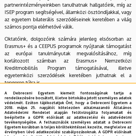
partnerintézményeinkben tanulhatnak hallgatóink, míg az
ISEP program segítségével, államközi ösztöndíjakkal, vagy
az egyetem bilaterális szerződéseinek keretében a világ
számos pontja elérhetővé válik.
Oktatóink, dolgozóink számára jelenleg elsősorban az
Erasmus+ és a CEEPUS programok nyújtanak támogatást
az európai tanulmányutak megvalósításához, míg
korlátozott számban az Erasmus+ Nemzetközi
Kreditmobilitás Program támogatásával, illetve
egyetemközi szerződések keretében juthatnak el a
tengeren túlra is.
A Debreceni Egyetem kiemelt fontosságúnak tartja a
Honlapunk célja, hogy hallgatóinkkal, oktatóinkkal
rendelkezésére bocsátott, illetve birtokába jutott személyes adatok
megismertessük a különféle mobilitási programok
védelmét. Ezúton tájékoztatjuk Önt, hogy a Debreceni Egyetem a
2018. május 25. napjától kötelezően alkalmazandó Általános
nyújtotta lehetőségeket és naprakész információkkal
Adatvédelmi Rendelet alapján felülvizsgálta folyamatait és
szolgáljunk a pályázatok menetével, határidejével
beépítette a GDPR előírásait az adatkezelési és adatvédelmi
tevékenységébe. A felhasználók személyes adatait a Debreceni
kapcsolatban.
Egyetem korábban is teljes körültekintéssel kezelte, megfelelve az
érvényben lévő adatkezelési szabályozásoknak. A GDPR előírásait