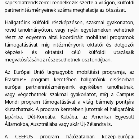
kapcsolatrendszerrel rendelkezik szerte a világon, külföldi
partnerintézményeinek száma meghaladja az ötszázat.
Hallgatóink külföldi részképzésen, szakmai gyakorlaton,
rövid tanulmányúton, vagy nyári egyetemeken vehetnek
részt az egyetem által koordinált mobilitási programok
támogatásával, míg intézményünk oktatói és dolgozói
képzési- és oktatási célú külföldi utazásaik
megvalósításához részesülhetnek ösztöndíjban.
Az Európai Unió legnagyobb mobilitási programja, az
Erasmus+ program keretében hallgatóink elsősorban
európai partnerintézményeink egyikében tanulhatnak,
vagy végezhetnek szakmai gyakorlatot, míg a Campus
Mundi program támogatásával a világ bármely pontjára
kiutazhatnak. A program keretében jutottak el hallgatóink
Japánba, Dél-Koreába, Kubába, az Amerikai Egyesült
Államokba, Ausztráliába vagy akár Új-Zélandra is.
A CEEPUS program hálózataiban közép-európai