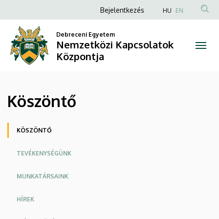
Köszöntő
Ugrás
Anonim
Bejelentkezés
HU
EN
a
Felhasználói
|
tartalomra
Debreceni Egyetem
fiók
Nemzetközi Kapcsolatok
Nemzetközi
menüje
Központja
Kapcsolatok
Központja
Köszöntő
Oldalmenü
KÖSZÖNTŐ
TEVÉKENYSÉGÜNK
MUNKATÁRSAINK
HÍREK