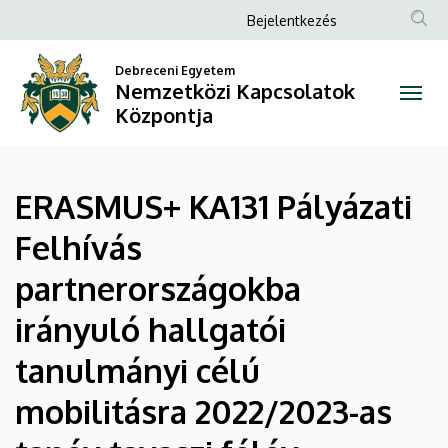
ERASMUS+
Ugrás
Anonim
Bejelentkezés
a
Felhasználói
KA131
tartalomra
Debreceni Egyetem
fiók
Nemzetközi Kapcsolatok
Pályázati
menüje
Központja
Felhívás
partnerországokba
ERASMUS+ KA131 Pályázati
irányuló
Felhívás
hallgatói
partnerországokba
tanulmányi
irányuló hallgatói
célú
tanulmányi célú
mobilitásra
mobilitásra 2022/2023-as
2022/2023-