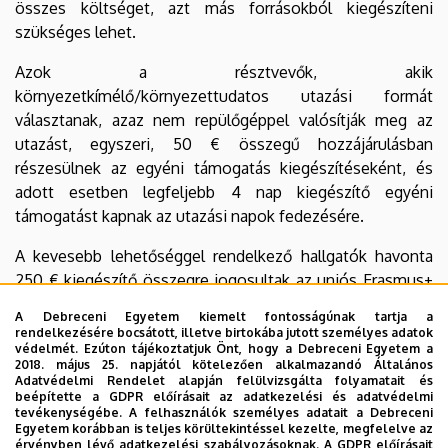
összes költséget, azt más forrásokból kiegészíteni
szükséges lehet.
Azok a résztvevők, akik
környezetkímélő/környezettudatos utazási formát
választanak, azaz nem repülőgéppel valósítják meg az
utazást, egyszeri, 50 € összegű hozzájárulásban
részesülnek az egyéni támogatás kiegészítéseként, és
adott esetben legfeljebb 4 nap kiegészítő egyéni
támogatást kapnak az utazási napok fedezésére.
A kevesebb lehetőséggel rendelkező hallgatók havonta
250 € kiegészítő összegre jogosultak az uniós Erasmus+
támogatás keretében nyújtott egyéni támogatás mellett.
A Debreceni Egyetem kiemelt fontosságúnak tartja a
Az esélyegyenlőségi támogatás külön igénylés alapján
rendelkezésére bocsátott, illetve birtokába jutott személyes adatok
védelmét. Ezúton tájékoztatjuk Önt, hogy a Debreceni Egyetem a
történik.
2018. május 25. napjától kötelezően alkalmazandó Általános
Adatvédelmi Rendelet alapján felülvizsgálta folyamatait és
beépítette a GDPR előírásait az adatkezelési és adatvédelmi
tevékenységébe. A felhasználók személyes adatait a Debreceni
Egyetem korábban is teljes körültekintéssel kezelte, megfelelve az
9.Határidők
érvényben lévő adatkezelési szabályozásoknak. A GDPR előírásait