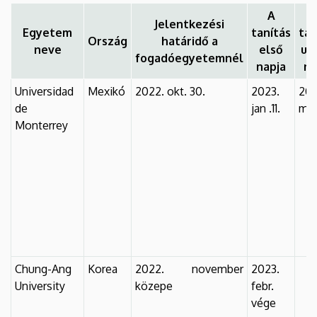
A
Jelentkezési
Egyetem
tanítás
tan
Ország
határidő a
neve
első
ut
fogadóegyetemnél
napja
na
Universidad
Mexikó
2022. okt. 30.
2023.
202
de
jan .11.
máj.
Monterrey
Chung-Ang
Korea
2022. november
2023.
University
közepe
febr.
vége