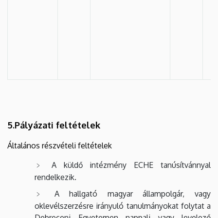
5.Pályázati feltételek
Általános részvételi feltételek
A küldő intézmény ECHE tanúsítvánnyal
rendelkezik.
A hallgató magyar állampolgár, vagy
oklevélszerzésre irányuló tanulmányokat folytat a
Debreceni Egyetemen nappali vagy levelező