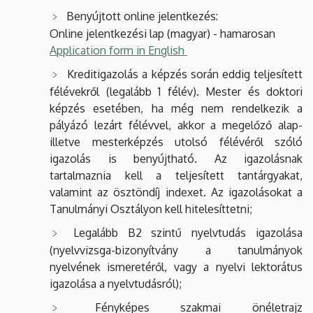
Benyújtott online jelentkezés:
Online jelentkezési lap (magyar) - hamarosan
Application form in English
Kreditigazolás a képzés során eddig teljesített
félévekről (legalább 1 félév). Mester és doktori
képzés esetében, ha még nem rendelkezik a
pályázó lezárt félévvel, akkor a megelőző alap-
illetve mesterképzés utolsó félévéről szóló
igazolás is benyújtható. Az igazolásnak
tartalmaznia kell a teljesített tantárgyakat,
valamint az ösztöndíj indexet. Az igazolásokat a
Tanulmányi Osztályon kell hitelesíttetni;
Legalább B2 szintű nyelvtudás igazolása
(nyelvvizsga-bizonyítvány a tanulmányok
nyelvének ismeretéről, vagy a nyelvi lektorátus
igazolása a nyelvtudásról);
Fényképes szakmai önéletrajz