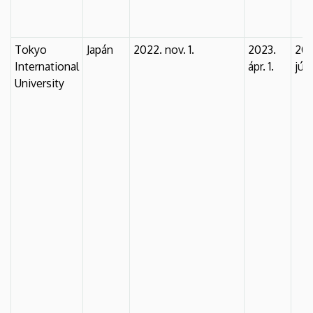
Tokyo
Japán
2022. nov. 1.
2023.
202
International
ápr. 1.
júl.
University