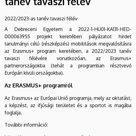
tanév tavaszi félév
as
tanév
2022/2023-as tanév tavaszi félév
tavaszi
A Debreceni Egyetem a 2022-1-HU01-KA131-HED-
000063955 projekt keretében pályázatot hirdet
félév
tanulmányi célú (részképzés) mobilitások megvalósításra
az Erasmus+ program keretében, a 2022/2023 tanév
|
tavaszi félévére vonatkozóan, az Erasmus+
partnerországokba (tehát a programban résztvevő
Nemzetközi
Európán kívüli országokba).
Kapcsolatok
Az ERASMUS+ programról
Központja
Az Erasmus+ az Európai Unió programja, mely az oktatást,
a képzést, az ifjúsági területet és a sportot is magába
foglalja.
További információ: