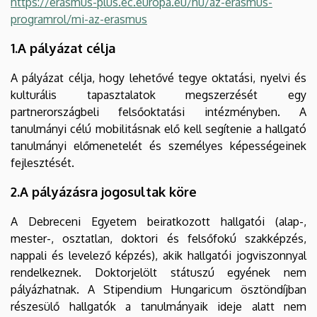
https://erasmus-plus.ec.europa.eu/hu/az-erasmus-
programrol/mi-az-erasmus
1.A pályázat célja
A pályázat célja, hogy lehetővé tegye oktatási, nyelvi és
kulturális tapasztalatok megszerzését egy
partnerországbeli felsőoktatási intézményben. A
tanulmányi célú mobilitásnak elő kell segítenie a hallgató
tanulmányi előmenetelét és személyes képességeinek
fejlesztését.
2.A pályázásra jogosultak köre
A Debreceni Egyetem beiratkozott hallgatói (alap-,
mester-, osztatlan, doktori és felsőfokú szakképzés,
nappali és levelező képzés), akik hallgatói jogviszonnyal
rendelkeznek. Doktorjelölt státuszú egyének nem
pályázhatnak. A Stipendium Hungaricum ösztöndíjban
részesülő hallgatók a tanulmányaik ideje alatt nem