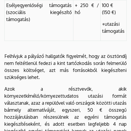
Esélyegyenlőségi támogatás
+ 250 € /
100 €
(szociális kiegészítő
hó
(150 €)
támogatás)
+utazási
támogatás
Felhívjuk a pályázó hallgatók figyelmét, hogy az ösztöndíj
nem feltétlenül fedezi a kint tartózkodás során felmerülő
összes költséget, azt más forrásokból kiegészíteni
szükséges lehet.
Azok a résztvevők, akik
környezetkímélő/környezettudatos utazási formát
választanak, azaz a repülővel való országok közötti utazás
bármely alternatíváját, egyszeri, 50 € összegű
hozzájárulásban részesülnek az egyéni támogatás
kiegészítéseként, és adott esetben legfeljebb 4 nap
kiegészítő egyéni támogatást kapnak az utazási napok