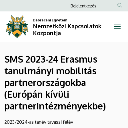
SMS
Ugrás
Anonim
Bejelentkezés
a
Felhasználói
2023-
tartalomra
Debreceni Egyetem
fiók
Nemzetközi Kapcsolatok
24
menüje
Központja
Erasmus
tanulmányi
SMS 2023-24 Erasmus
mobilitás
tanulmányi mobilitás
partnerországokba
partnerországokba
(Európán
(Európán kívüli
kívüli
partnerintézményekbe)
partnerintézményekbe)
|
2023/2024-as tanév tavaszi félév