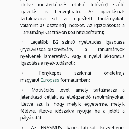
illetve mesterképzés utolsó félévéről szóló
igazolás is benyújtható. Az igazolásnak
tartalmaznia kell a teljesített tantárgyakat,
valamint az ösztöndíj indexet. Az igazolásokat a
Tanulmányi Osztályon kell hitelesíttetni;
Legalább B2 szintű nyelvtudás igazolása
(nyelvvizsga-bizonyítvány a tanulmányok
nyelvének ismeretéről, vagy a nyelvi lektorátus
igazolása a nyelvtudásról);
Fényképes szakmai önéletrajz
magyarul
Europass
formátumban;
Motivációs levél, amely tartalmazza a
jelentkező céljait, az elvégzendő tanulmányokat,
illetve azt is, hogy melyik egyetemre, melyik
félévre, illetve időszakra nyújtja be a jelölt a
pályázatát.
Az ERASMUS kapcsolatokat közvetlenül