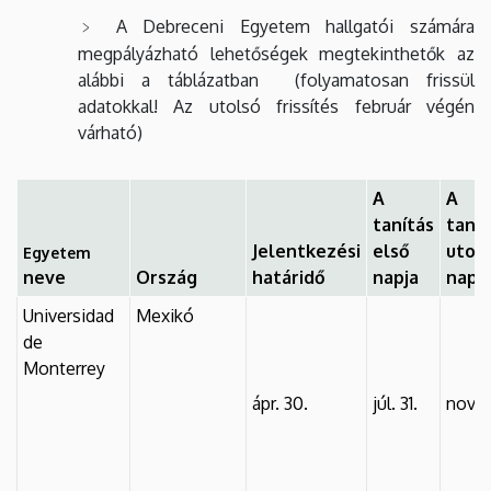
A Debreceni Egyetem hallgatói számára
megpályázható lehetőségek megtekinthetők az
alábbi a táblázatban (folyamatosan frissül
adatokkal! Az utolsó frissítés február végén
várható)
A
A
tanítás
tanít
Jelentkezési
első
utol
Egyetem
neve
Ország
határidő
napja
napj
Universidad
Mexikó
de
Monterrey
ápr. 30.
júl. 31.
nov. 2