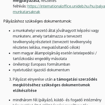
megpályázása,
részletes
felhívás:
https://internationaloffice.unideb.hu/hu/paly
munkatarsaknak
Pályázáshoz szükséges dokumentumok:
a munkahelyi vezető által jóváhagyott képzési vagy
munkaterv, amely tartalmazza a tervezett
tevékenység részleteit (tervezett tevékenység
részletes leírása, megvalósítandó célok)
nem magyar állampolgárság esetén letelepedési /
tartózkodási engedély másolata
önéletrajz Europass formátumban
nyelvtudást igazoló dokumentum
Pályázat elnyerése után
a támogatási szerződés
megkötéséhez szükséges dokumentumok
előkészítése
mindhárom fél (pályázó, küldő- és fogadó intézmény