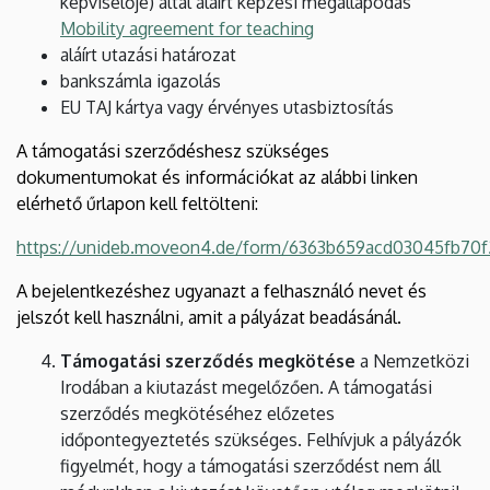
képviselője) által aláírt képzési megállapodás
Mobility agreement for teaching
aláírt utazási határozat
bankszámla igazolás
EU TAJ kártya vagy érvényes utasbiztosítás
A támogatási szerződéshesz szükséges
dokumentumokat és információkat az alábbi linken
elérhető űrlapon kell feltölteni:
https://unideb.moveon4.de/form/6363b659acd03045fb70
A bejelentkezéshez ugyanazt a felhasználó nevet és
jelszót kell használni, amit a pályázat beadásánál.
Támogatási szerződés megkötése
a Nemzetközi
Irodában a kiutazást megelőzően. A támogatási
szerződés megkötéséhez előzetes
időpontegyeztetés szükséges. Felhívjuk a pályázók
figyelmét, hogy a támogatási szerződést nem áll