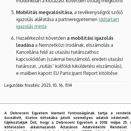
módunkban a kiutazást követően utólag megkötni!
Mobilitás megvalósítása
, a tevékenységről szóló
igazolás aláíratása a partneregyetemen
Időtartam
igazolás minta
Hazaérkezést követően
a mobilitási igazolás
leadása
a Nemzetközi Irodának, elszámolás a
Kancellária felé az utazási határozathoz
kapcsolódóan (szakmai beszámoló, eredeti utazási
határozat, „nullás” külföldi kiküldetési elszámolás),
e-mailben kapott EU Participant Report kitöltése
Legutóbbi frissítés:
2023. 10. 16. 11:14
A Debreceni Egyetem kiemelt fontosságúnak tartja a rendelk
bocsátott, illetve birtokába jutott személyes adatok védelmét.
tájékoztatjuk Önt, hogy a Debreceni Egyetem a 2018. május 25. n
kötelezően alkalmazandó Általános Adatvédelmi Rendelet 