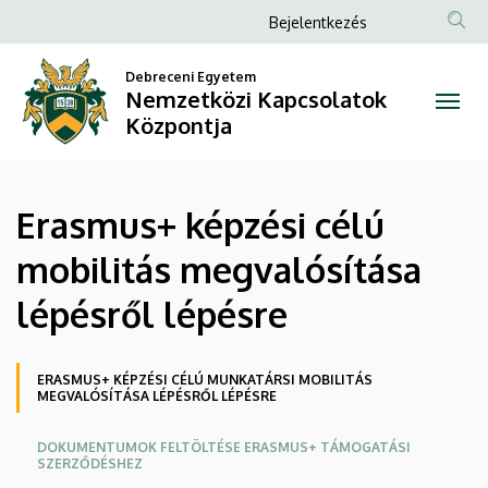
Erasmus+
Ugrás
Anonim
Bejelentkezés
a
Felhasználói
képzési
tartalomra
Debreceni Egyetem
fiók
Nemzetközi Kapcsolatok
célú
menüje
Központja
mobilitás
megvalósítása
Erasmus+ képzési célú
lépésről
mobilitás megvalósítása
lépésre
lépésről lépésre
|
Nemzetközi
Oldalmenü
ERASMUS+ KÉPZÉSI CÉLÚ MUNKATÁRSI MOBILITÁS
MEGVALÓSÍTÁSA LÉPÉSRŐL LÉPÉSRE
Kapcsolatok
DOKUMENTUMOK FELTÖLTÉSE ERASMUS+ TÁMOGATÁSI
Központja
SZERZŐDÉSHEZ