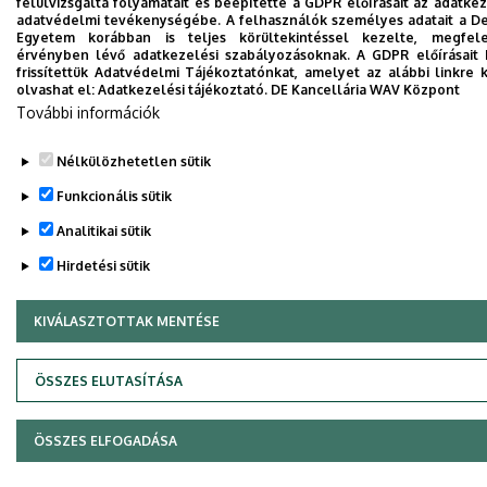
felülvizsgálta folyamatait és beépítette a GDPR előírásait az adatkez
Adatvédelem
Adatvédelem
adatvédelmi tevékenységébe. A felhasználók személyes adatait a D
Egyetem korábban is teljes körültekintéssel kezelte, megfel
Kapcsolat
érvényben lévő adatkezelési szabályozásoknak. A GDPR előírásait
frissítettük Adatvédelmi Tájékoztatónkat, amelyet az alábbi linkre k
olvashat el:
Adatkezelési tájékoztató.
DE Kancellária WAV Központ
Copyright © 2026 Unideb
További információk
Nélkülözhetetlen sütik
Funkcionális sütik
Analitikai sütik
Hirdetési sütik
KIVÁLASZTOTTAK MENTÉSE
WITHDRAW CONSENT
ÖSSZES ELUTASÍTÁSA
ÖSSZES ELFOGADÁSA