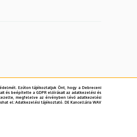
édelmét. Ezúton tájékoztatjuk Önt, hogy a Debreceni
it és beépítette a GDPR előírásait az adatkezelési és
kezelte, megfelelve az érvényben lévő adatkezelési
ashat el:
Adatkezelési tájékoztató.
DE Kancellária WAV