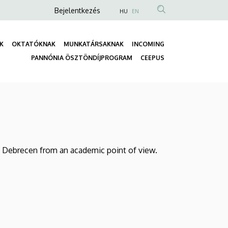
Anonim
Bejelentkezés
HU
EN
Felhasználói
fiók
K
OKTATÓKNAK
MUNKATÁRSAKNAK
INCOMING
menüje
Fő
PANNÓNIA ÖSZTÖNDÍJPROGRAM
CEEPUS
navigáció
of Debrecen from an academic point of view.