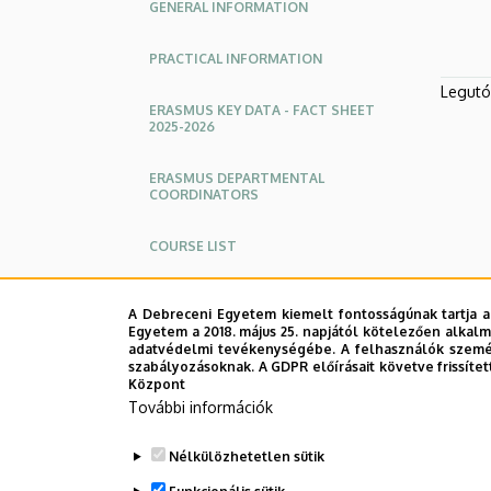
GENERAL INFORMATION
PRACTICAL INFORMATION
Legutób
ERASMUS KEY DATA - FACT SHEET
2025-2026
ERASMUS DEPARTMENTAL
COORDINATORS
COURSE LIST
CAMPUS MAPS
A Debreceni Egyetem kiemelt fontosságúnak tartja a
Egyetem a 2018. május 25. napjától kötelezően alkalm
INCOMING STUDENT APPLICATION
adatvédelmi tevékenységébe. A felhasználók személ
LINK
szabályozásoknak. A GDPR előírásait követve frissítet
Központ
További információk
ACCOMMODATION
Nélkülözhetetlen sütik
A STEP-BY-STEP APPLICATION
GUIDE FOR EXCHANGE STUDENTS