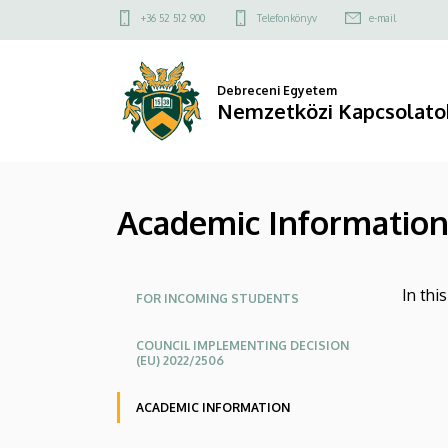
Academic
Ugrás
Felső
+36 52 512 900
Telefonkönyv
e-mail
a
kapcsolat
Information
tartalomra
menü
|
Debreceni Egyetem
Nemzetközi Kapcsolato
Nemzetközi
Kapcsolatok
Academic Informatio
Központja
Oldalmenü
In thi
FOR INCOMING STUDENTS
COUNCIL IMPLEMENTING DECISION
(EU) 2022/2506
ACADEMIC INFORMATION