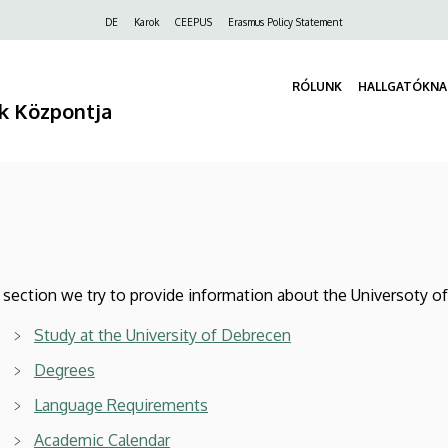
Felső
DE
Karok
CEEPUS
Erasmus Policy Statement
navigáció
RÓLUNK
HALLGATÓKNA
k Központja
n
s section we try to provide information about the Universoty 
Study at the University of Debrecen
Degrees
Language Requirements
Academic Calendar