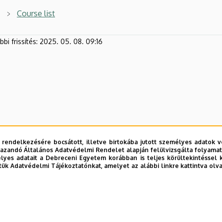
Course list
bi frissítés:
2025. 05. 08. 09:16
 rendelkezésére bocsátott, illetve birtokába jutott személyes adatok v
azandó Általános Adatvédelmi Rendelet alapján felülvizsgálta folyamata
yes adatait a Debreceni Egyetem korábban is teljes körültekintéssel 
tük Adatvédelmi Tájékoztatónkat, amelyet az alábbi linkre kattintva olv