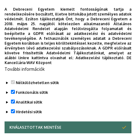
Chemistry
Csilla
A Debreceni Egyetem kiemelt fontosságúnak tartja a
FST Department of
Pinki István
pinki
rendelkezésére bocsátott, illetve birtokába jutott személyes adatok
Mathematics
védelmét. Ezúton tájékoztatjuk Önt, hogy a Debreceni Egyetem a
2018. május 25. napjától kötelezően alkalmazandó Általános
Adatvédelmi Rendelet alapján felülvizsgálta folyamatait és
FST Department of
Dr. Darai Judit
darai
beépítette a GDPR előírásait az adatkezelési és adatvédelmi
Physics
tevékenységébe. A felhasználók személyes adatait a Debreceni
Egyetem korábban is teljes körültekintéssel kezelte, megfelelve az
FST Institute of
Molnár Ákos
moln
érvényben lévő adatkezelési szabályozásoknak. A GDPR előírásait
követve frissítettük Adatvédelmi Tájékoztatónkat, amelyet az
Biotechnology
Péter
alábbi linkre kattintva olvashat el:
Adatkezelési tájékoztató.
DE
Kancellária WAV Központ
FST Institute of Earth
Dr.Pénzes
penz
További információk
Sciences
János
Nélkülözhetetlen sütik
Legutóbbi frissítés:
2026. 05. 11. 11:26
Funkcionális sütik
Analitikai sütik
Hirdetési sütik
KIVÁLASZTOTTAK MENTÉSE
WITHDRAW CONSENT