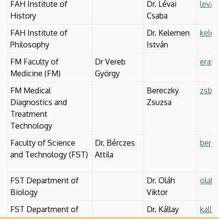
FAH Institute of
Dr. Lévai
levai
History
Csaba
FAH Institute of
Dr. Kelemen
kelem
Philosophy
István
FM Faculty of
Dr Vereb
eras
Medicine (FM)
György
FM Medical
Bereczky
zsbe
Diagnostics and
Zsuzsa
Treatment
Technology
Faculty of Science
Dr. Bérczes
berc
and Technology (FST)
Attila
FST Department of
Dr. Oláh
olah.
Biology
Viktor
FST Department of
Dr. Kállay
kalla