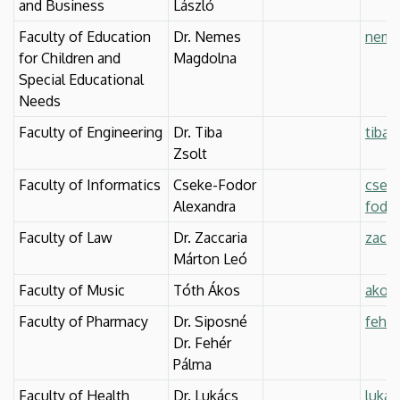
and Business
László
Faculty of Education
Dr. Nemes
neme
for Children and
Magdolna
Special Educational
Needs
Faculty of Engineering
Dr. Tiba
tiba
Zsolt
Faculty of Informatics
Cseke-Fodor
csek
Alexandra
fodor
Faculty of Law
Dr. Zaccaria
zacca
Márton Leó
Faculty of Music
Tóth Ákos
akos
Faculty of Pharmacy
Dr. Siposné
fehe
Dr. Fehér
Pálma
Faculty of Health
Dr. Lukács
lukac