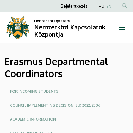
Erasmus
Ugrás
Anonim
Bejelentkezés
HU
EN
a
Felhasználói
Departmental
tartalomra
Debreceni Egyetem
fiók
Nemzetközi Kapcsolatok
Coordinators
menüje
Központja
|
Nemzetközi
Erasmus Departmental
Kapcsolatok
Coordinators
Központja
Oldalmenü
FOR INCOMING STUDENTS
COUNCIL IMPLEMENTING DECISION (EU) 2022/2506
ACADEMIC INFORMATION