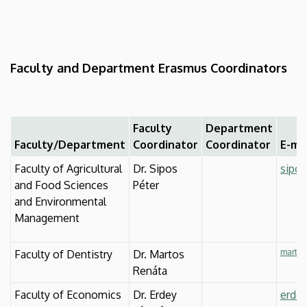
Faculty and Department Erasmus Coordinators
Faculty
Department
Faculty/Department
Coordinator
Coordinator
E-ma
Faculty of Agricultural
Dr. Sipos
sipo
and Food Sciences
Péter
and Environmental
Management
martos
Faculty of Dentistry
Dr. Martos
Renáta
Faculty of Economics
Dr. Erdey
erdey