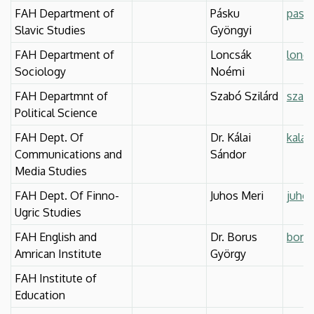
FAH Department of
Pásku
pask
Slavic Studies
Gyöngyi
FAH Department of
Loncsák
lonc
Sociology
Noémi
FAH Departmnt of
Szabó Szilárd
szabo
Political Science
FAH Dept. Of
Dr. Kálai
kalai
Communications and
Sándor
Media Studies
FAH Dept. Of Finno-
Juhos Meri
juhos
Ugric Studies
FAH English and
Dr. Borus
borus
Amrican Institute
György
FAH Institute of
Education