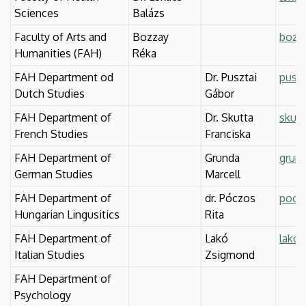
Sciences
Balázs
Faculty of Arts and
Bozzay
bozza
Humanities (FAH)
Réka
FAH Department od
Dr. Pusztai
puszt
Dutch Studies
Gábor
FAH Department of
Dr. Skutta
skutt
French Studies
Franciska
FAH Department of
Grunda
grund
German Studies
Marcell
FAH Department of
dr. Póczos
poczo
Hungarian Lingusitics
Rita
FAH Department of
Lakó
lako
Italian Studies
Zsigmond
FAH Department of
Psychology